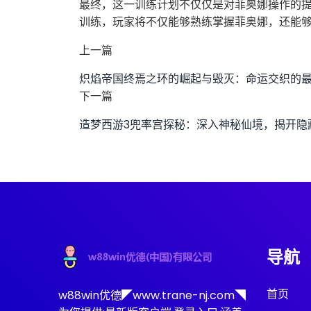
最终，这一训练计划不仅仅是对菲奥娜操作的
训练，玩家将不仅能够熟练掌握菲奥娜，还能
上一篇
炽焰帝国终焉之环的崛起与毁灭：命运交织的
下一篇
造梦西游3兜率宫探秘：深入神秘仙境，揭开隐
导航
首页
w88win优德◤www.trane-nj.com◥