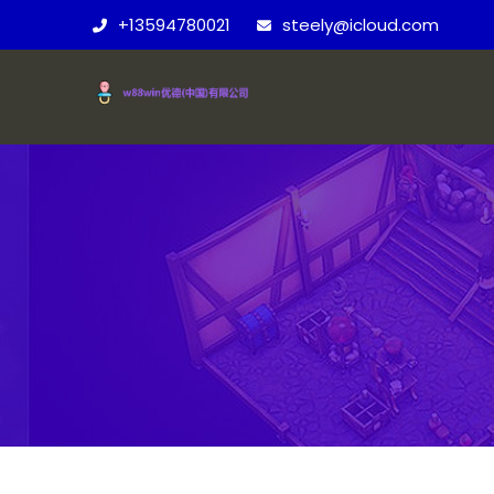
+13594780021
steely@icloud.com