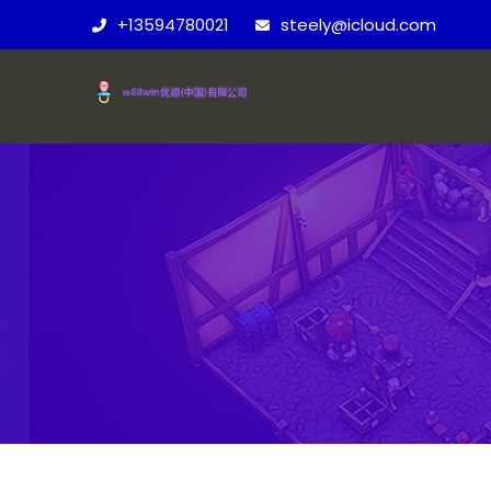
+13594780021
steely@icloud.com