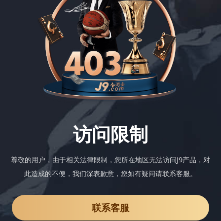
访问限制
尊敬的用户，由于相关法律限制，您所在地区无法访问J9产品，对
此造成的不便，我们深表歉意，您如有疑问请联系客服。
联系客服